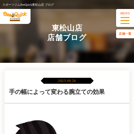
スポーツジムBeeQuick東松山店 ブログ
MENU
東松山店
店舗一覧
店舗ブログ
2023.09.24
手の幅によって変わる腕立ての効果