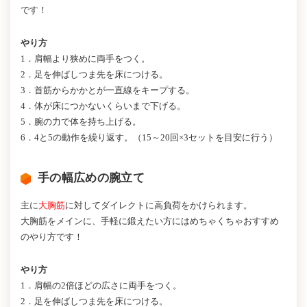
です！
やり方
1．肩幅より狭めに両手をつく。
2．足を伸ばしつま先を床につける。
3．首筋からかかとが一直線をキープする。
4．体が床につかないくらいまで下げる。
5．腕の力で体を持ち上げる。
6．4と5の動作を繰り返す。（15～20回×3セットを目安に行う）
手の幅広めの腕立て
主に
大胸筋
に対してダイレクトに高負荷をかけられます。
大胸筋をメインに、手軽に鍛えたい方にはめちゃくちゃおすすめ
のやり方です！
やり方
1．肩幅の2倍ほどの広さに両手をつく。
2．足を伸ばしつま先を床につける。