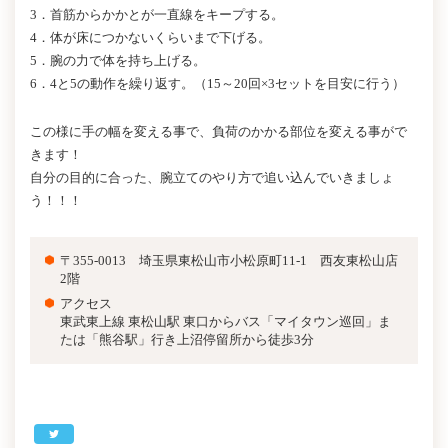
3．首筋からかかとが一直線をキープする。
4．体が床につかないくらいまで下げる。
5．腕の力で体を持ち上げる。
6．4と5の動作を繰り返す。（15～20回×3セットを目安に行う）
この様に手の幅を変える事で、負荷のかかる部位を変える事がで
きます！
自分の目的に合った、腕立てのやり方で追い込んでいきましょ
う！！！
〒355-0013 埼玉県東松山市小松原町11-1 西友東松山店
2階
アクセス
東武東上線 東松山駅 東口からバス「マイタウン巡回」ま
たは「熊谷駅」行き上沼停留所から徒歩3分