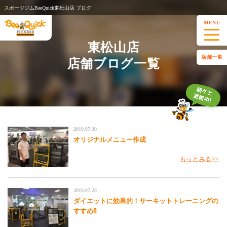
スポーツジムBeeQuick東松山店 ブログ
MENU
東松山店
店舗一覧
店舗ブログ一覧
2019.07.30
オリジナルメニュー作成
もっとみる
2019.07.28
ダイエットに効果的！サーキットトレーニングの
すすめ🚦