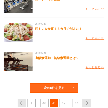
もっとみる
2019.06.29
筋トレ＆食事！３カ月で別人に！
もっとみる
2019.06.24
有酸素運動・無酸素運動とは？
もっとみる
次の8件を見る
...
...
1
40
41
42
44